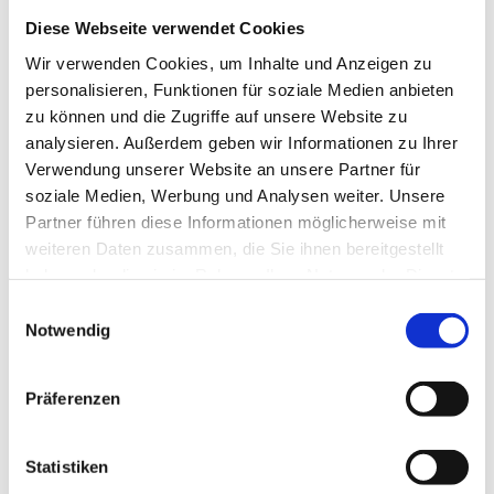
Diese Webseite verwendet Cookies
ANSCHRIFT
Wir verwenden Cookies, um Inhalte und Anzeigen zu
Malereibetrieb Hans Friedrich
personalisieren, Funktionen für soziale Medien anbieten
Kegelhofstraße 83
zu können und die Zugriffe auf unsere Website zu
20251 Hamburg
analysieren. Außerdem geben wir Informationen zu Ihrer
Verwendung unserer Website an unsere Partner für
soziale Medien, Werbung und Analysen weiter. Unsere
KONTAKTDATEN
Partner führen diese Informationen möglicherweise mit
Telefon:
040 / 47 77 30
weiteren Daten zusammen, die Sie ihnen bereitgestellt
haben oder die sie im Rahmen Ihrer Nutzung der Dienste
Telefax: 040 / 46 09 19 06
gesammelt haben.
E-Mail:
olaffriedrich@gmx.net
Einwilligungsauswahl
Notwendig
Unser Kontaktformular
Präferenzen
Vor- & Nachname
Statistiken