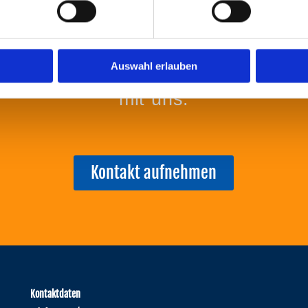
d
Führen Sie ein
unverbindliches Gespräch
Auswahl erlauben
mit uns.
Kontakt aufnehmen
Kontaktdaten