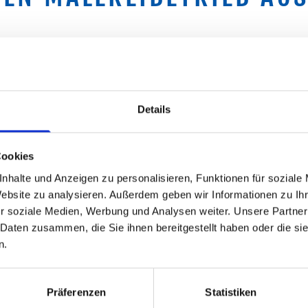
ahren. Das Unternehmen
Wir sind ein Kleinbetrieb,
egründet. Seit 1998 wird
Details
 Malermeister Olaf
Wir sind für Sie da, um Si
Wünsche zu erfüllen. In al
Cookies
ein.
nhalte und Anzeigen zu personalisieren, Funktionen für soziale
r in Hamburg-Eppendorf
Website zu analysieren. Außerdem geben wir Informationen zu I
urg einen guten Ruf
Wir arbeiten selbstverstän
r soziale Medien, Werbung und Analysen weiter. Unsere Partner
Materialien.
 Daten zusammen, die Sie ihnen bereitgestellt haben oder die s
n.
Präferenzen
Statistiken