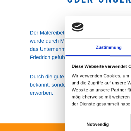
Der Malereibetrieb besteht seit über 50 J
wurde durch Malermeister Hans Friedrich g
Zustimmung
das Unternehmen nun in 2. Generation von
Friedrich geführt.
Diese Webseite verwendet 
Wir verwenden Cookies, um I
Durch die gute Stadtlage sind wir nicht nu
und die Zugriffe auf unsere 
bekannt, sondern haben uns in ganz Hamb
Website an unsere Partner fü
erworben.
möglicherweise mit weiteren
der Dienste gesammelt habe
Einwilligungsauswahl
Notwendig